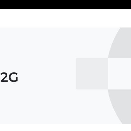
taforma
EDI
Precios
Socios
Recursos de Om
B2G